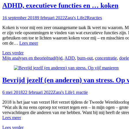
ADHD, executieve functies en … koken
16 september 2018
9 februari 2022
Zara's Life
2Reacties
Koken is voor mij een zeer onaangename taak Ik weet nu waarom. Mij
er zijn vele opsommingen te vinden van wat executieve functies zijn.
gebruiken om toe te lichten waarom koken voor mij – en misschien oo
om de…
Lees meer
Lees verder
Mijn analyses en theorieën
ad(h)d
,
ADD
,
burn-out
,
concentratie
,
doel
Bevrijd jezelf (en anderen) van stress. Op 
6 mei 2018
22 februari 2022
Zara's Life
1 reactie
2018 is het jaar van verzet Het verzet tijdens de Tweede Wereldoorlog 
“Wat als ik nu eens oproep tot verzet tegen een – in mijn ogen – grote
verwachtingen die anderen van me hebben. Want bij mij heeft de stre
Lees meer
Lees verder