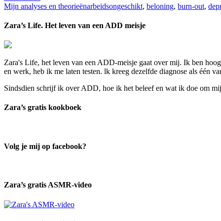
Mijn analyses en theorieën
arbeidsongeschikt
,
beloning
,
burn-out
,
depr
Zara’s Life. Het leven van een ADD meisje
Zara's Life, het leven van een ADD-meisje gaat over mij. Ik ben hoogo
en werk, heb ik me laten testen. lk kreeg dezelfde diagnose als één v
Sindsdien schrijf ik over ADD, hoe ik het beleef en wat ik doe om mi
Zara’s gratis kookboek
Volg je mij op facebook?
Zara’s gratis ASMR-video