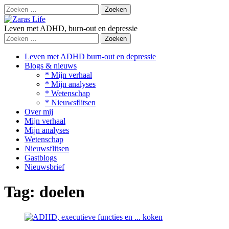
Doorgaan
Zoeken
naar
naar:
inhoud
Leven met ADHD, burn-out en depressie
Zoeken
naar:
Leven met ADHD burn-out en depressie
Blogs & nieuws
* Mijn verhaal
* Mijn analyses
* Wetenschap
* Nieuwsflitsen
Over mij
Mijn verhaal
Mijn analyses
Wetenschap
Nieuwsflitsen
Gastblogs
Nieuwsbrief
Tag:
doelen