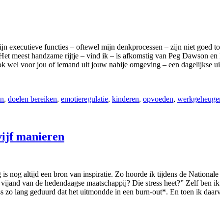
n executieve functies – oftewel mijn denkprocessen – zijn niet goed 
 Het meest handzame rijtje – vind ik – is afkomstig van Peg Dawson en 
k wel voor jou of iemand uit jouw nabije omgeving – een dagelijkse ui
en
,
doelen bereiken
,
emotieregulatie
,
kinderen
,
opvoeden
,
werkgeheuge
vijf manieren
is nog altijd een bron van inspiratie. Zo hoorde ik tijdens de National
 vijand van de hedendaagse maatschappij? Die stress heet?” Zelf ben ik 
ss zo lang geduurd dat het uitmondde in een burn-out*. En toen ik daa