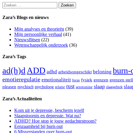
Zoeken
naar:
Zara’s Blogs en nieuws
Mijn analyses en theorieën
(39)
Mijn persoonlijke verhaal
(41)
Nieuwsflitsen
(22)
Wetenschappelijk onderzoek
(36)
Zara’s Tags
ad(h)d
ADD
burn-
adhd
beloning
arbeidsongeschikt
emotieregulatie
emotionaliteit
grenzen
grenzen stel
fysiek
focus
rust
slaap
sla
pleasen
psychisch
psycholoog
relatie
serotonine
slaapgebrek
Zara’s Actualiteiten
Kom uit je depressie, bescherm jezelf
Slaapstoornis en depressie. Wat nu?
ADHD? Hoe stop je jouw gedachtestroom?
Eenzaamheid bij burn-out
6 Misverstanden over burn-out