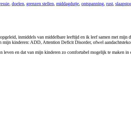
essie
,
doelen
,
grenzen stellen
,
middagdutje
,
ontspanning
,
rust
,
slaapsto
pgeleid, inmiddels van middelbare leeftijd en ik leef samen met mijn d
an mijn kinderen: ADD, Attention Deficit Disorder, ofwel aandachtstekor
jn leven en dat van mijn kinderen zo comfortabel mogelijk te maken in