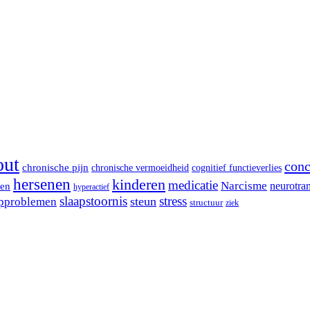
out
conc
chronische pijn
chronische vermoeidheid
cognitief functieverlies
hersenen
kinderen
medicatie
Narcisme
len
neurotran
hyperactief
slaapstoornis
stress
steun
approblemen
structuur
ziek