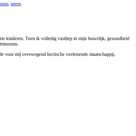
ornis
,
stress
rie kinderen. Toen ik volledig vastliep in mijn huwelijk, gezondheid
tstoornis.
 de voor mij overwegend hectische veeleisende maatschappij.