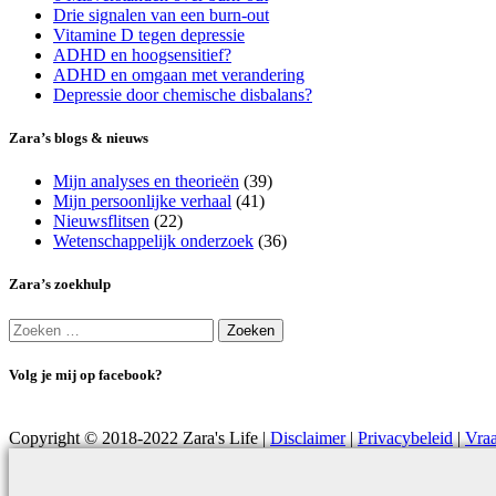
Drie signalen van een burn-out
Vitamine D tegen depressie
ADHD en hoogsensitief?
ADHD en omgaan met verandering
Depressie door chemische disbalans?
Zara’s blogs & nieuws
Mijn analyses en theorieën
(39)
Mijn persoonlijke verhaal
(41)
Nieuwsflitsen
(22)
Wetenschappelijk onderzoek
(36)
Zara’s zoekhulp
Zoeken
naar:
Volg je mij op facebook?
Copyright © 2018-2022 Zara's Life |
Disclaimer
|
Privacybeleid
|
Vraa