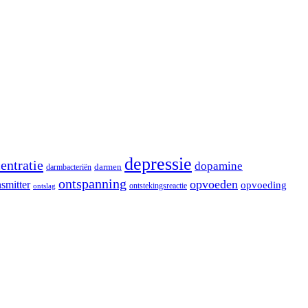
depressie
entratie
dopamine
darmen
darmbacteriën
ontspanning
opvoeden
smitter
opvoeding
ontstekingsreactie
ontslag